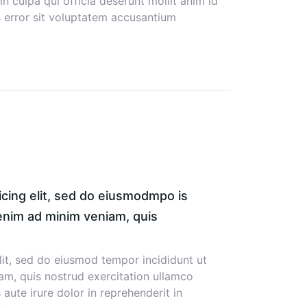
n culpa qui officia deserunt mollit anim id
s error sit voluptatem accusantium
icing elit, sed do eiusmodmpo is
 enim ad minim veniam, quis
lit, sed do eiusmod tempor incididunt ut
am, quis nostrud exercitation ullamco
aute irure dolor in reprehenderit in