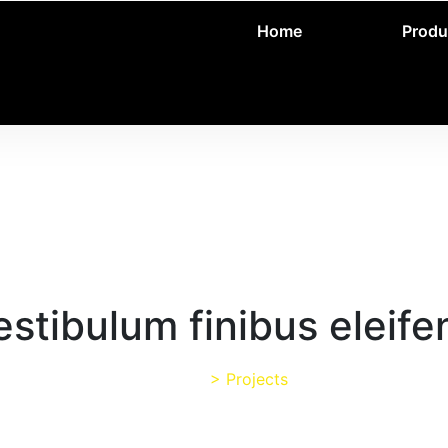
Home
Produ
estibulum finibus eleife
Home
>
Projects